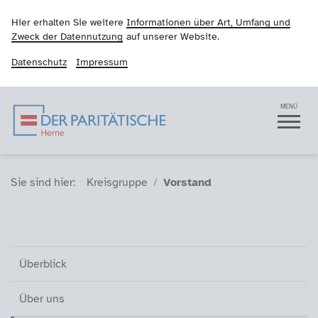
Hier erhalten Sie weitere
Informationen über Art, Umfang und
Zweck der Datennutzung
auf unserer Website.
Datenschutz
Impressum
Der Paritätische Hern
Navigation
MENÜ
Sie sind hier (Breadcrumb)
Sie sind hier:
Kreisgruppe
Vorstand
Überblick
Über uns
Vorstand (aktiv)
Mitglieder
Aktuelles und Termine
Kontakt
Überblick
Über uns