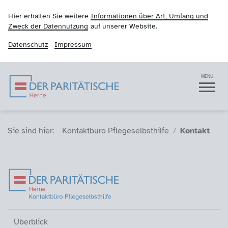
Hier erhalten Sie weitere
Informationen über Art, Umfang und
Zweck der Datennutzung
auf unserer Website.
Datenschutz
Impressum
Der Paritätische Hern
Navigation
MENÜ
Sie sind hier (Breadcrumb)
Sie sind hier:
Kontaktbüro Pflegeselbsthilfe
Kontakt
Überblick
Über uns
Suche nach Pflegeselbsthilfegrup
Angebote für Pflegeselbsthilfegr
Gruppengründungen
Kontakt (aktiv)
Überblick